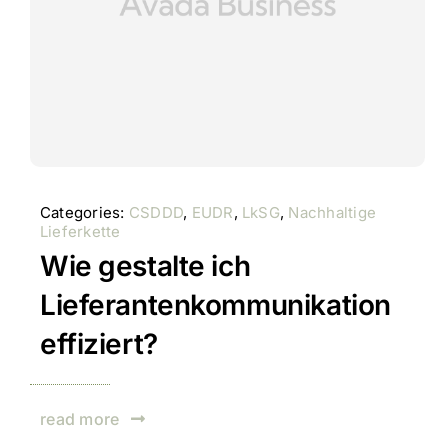
Categories:
CSDDD
,
EUDR
,
LkSG
,
Nachhaltige
Lieferkette
Wie gestalte ich
Lieferantenkommunikation
effiziert?
read more