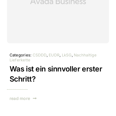
Categories:
CSDDD
,
EUDR
,
LkSG
,
Nachhaltige
Lieferkette
Was ist ein sinnvoller erster
Schritt?
read more