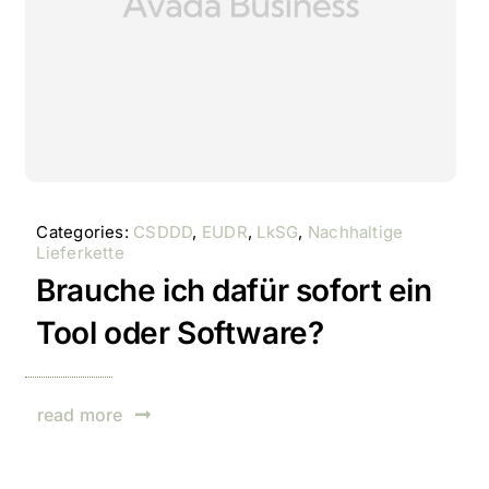
Categories:
CSDDD
,
EUDR
,
LkSG
,
Nachhaltige
Lieferkette
Brauche ich dafür sofort ein
Tool oder Software?
read more