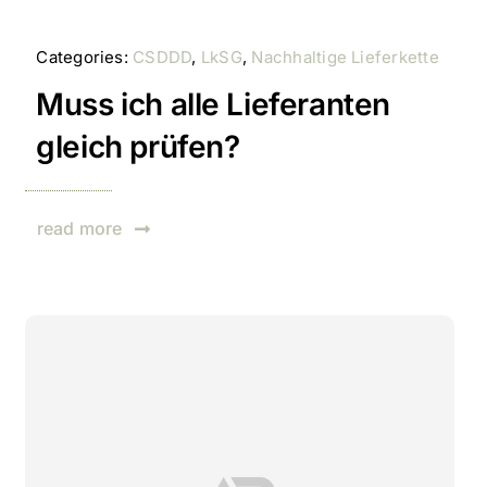
Categories:
CSDDD
,
LkSG
,
Nachhaltige Lieferkette
Muss ich alle Lieferanten
gleich prüfen?
read more