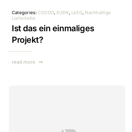
Categories:
CSDDD
,
EUDR
,
LkSG
,
Nachhaltige
Lieferkette
Ist das ein einmaliges
Projekt?
read more