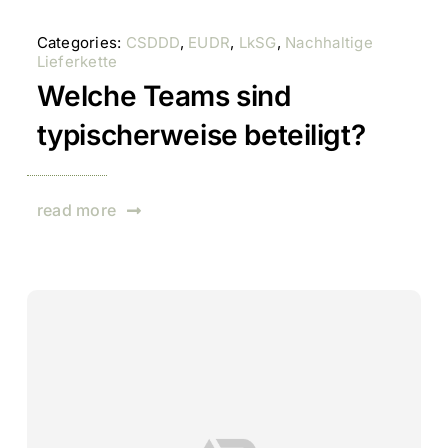
Categories:
CSDDD
,
EUDR
,
LkSG
,
Nachhaltige
Lieferkette
Welche Teams sind
typischerweise beteiligt?
read more