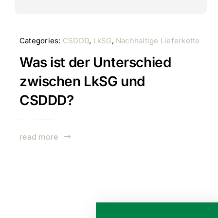
Categories:
CSDDD
,
LkSG
,
Nachhaltige Lieferkette
Was ist der Unterschied
zwischen LkSG und
CSDDD?
read more